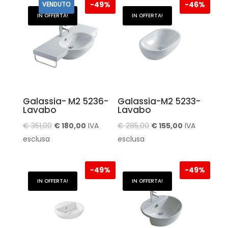
-
49%
-
46%
VENDUTO
€ 945,00.
€ 422,00.
€ 891,00.
€ 390,00.
IN OFFERTA!
IN OFFERTA!
Galassia- M2 5236-
Galassia-M2 5233-
Lavabo
Lavabo
Il
Il
Il
Il
€
351,00
€
180,00
IVA
€
285,00
€
155,00
IVA
prezzo
prezzo
prezzo
prezzo
esclusa
esclusa
originale
attuale
originale
attuale
era:
è:
era:
è:
-
49%
-
49%
€ 351,00.
€ 180,00.
€ 285,00.
€ 155,00.
IN OFFERTA!
IN OFFERTA!