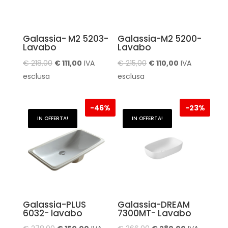
Galassia- M2 5203-
Galassia-M2 5200-
Lavabo
Lavabo
Il
Il
Il
Il
€
218,00
€
111,00
IVA
€
215,00
€
110,00
IVA
prezzo
prezzo
prezzo
prezzo
esclusa
esclusa
originale
attuale
originale
attuale
era:
è:
era:
è:
-
46%
-
23%
€ 218,00.
€ 111,00.
€ 215,00.
€ 110,00.
IN OFFERTA!
IN OFFERTA!
Galassia-PLUS
Galassia-DREAM
6032- lavabo
7300MT- Lavabo