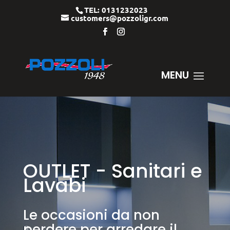
TEL: 0131232023
customers@pozzoligr.com
OUTLET - Sanitari e
Lavabi
Le occasioni da non
perdere per arredare il