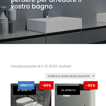
vostro bagno
Ordina
Visualizzazione di 1-12 di 63 risultati
in
base
-
63%
-
62%
al
VENDUTO
IN OFFERTA!
IN OFFERTA!
più
recente