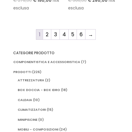
Il
Il
Il
Il
€
278,00
€
150,00
IVA
€
366,00
€
280,00
IVA
prezzo
prezzo
prezzo
prezzo
esclusa
esclusa
originale
attuale
originale
attuale
era:
è:
era:
è:
€ 278,00.
€ 150,00.
€ 366,00.
€ 280,00.
1
2
3
4
5
6
→
CATEGORIE PRODOTTO
COMPONENTISTICA E ACCESSORISTICA
(7)
PRODOTTI
(226)
ATTREZZATURA
(2)
BOX DOCCIA - BOX IDRO
(18)
CALDAIA
(10)
CLIMATIZZATORI
(15)
MINIPISCINE
(0)
MOBILI - COMPOSIZIONI
(24)