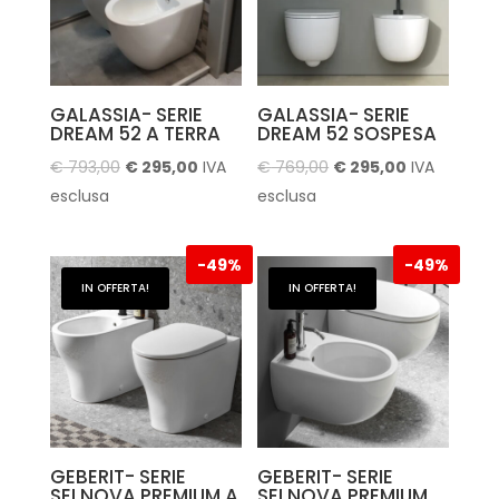
GALASSIA- SERIE
GALASSIA- SERIE
DREAM 52 A TERRA
DREAM 52 SOSPESA
Il
Il
Il
Il
€
793,00
€
295,00
IVA
€
769,00
€
295,00
IVA
prezzo
prezzo
prezzo
prezzo
esclusa
esclusa
originale
attuale
originale
attuale
era:
è:
era:
è:
-
49%
-
49%
€ 793,00.
€ 295,00.
€ 769,00.
€ 295,00.
IN OFFERTA!
IN OFFERTA!
GEBERIT- SERIE
GEBERIT- SERIE
SELNOVA PREMIUM A
SELNOVA PREMIUM