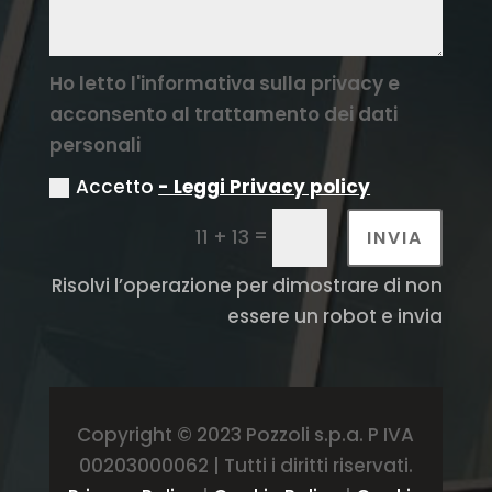
Ho letto l'informativa sulla privacy e
acconsento al trattamento dei dati
personali
Accetto
- Leggi Privacy policy
=
11 + 13
INVIA
Risolvi l’operazione per dimostrare di non
essere un robot e invia
Copyright © 2023 Pozzoli s.p.a. P IVA
00203000062 | Tutti i diritti riservati.