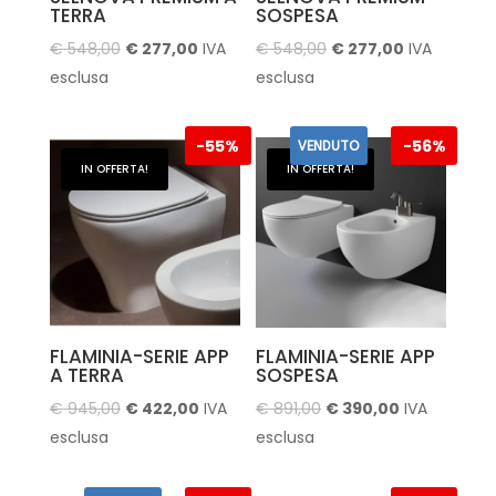
TERRA
SOSPESA
Il
Il
Il
Il
€
548,00
€
277,00
IVA
€
548,00
€
277,00
IVA
prezzo
prezzo
prezzo
prezzo
esclusa
esclusa
originale
attuale
originale
attuale
era:
è:
era:
è:
-
55%
-
56%
VENDUTO
€ 548,00.
€ 277,00.
€ 548,00.
€ 277,00.
IN OFFERTA!
IN OFFERTA!
FLAMINIA-SERIE APP
FLAMINIA-SERIE APP
A TERRA
SOSPESA
Il
Il
Il
Il
€
945,00
€
422,00
IVA
€
891,00
€
390,00
IVA
prezzo
prezzo
prezzo
prezzo
esclusa
esclusa
originale
attuale
originale
attuale
era:
è:
era:
è: