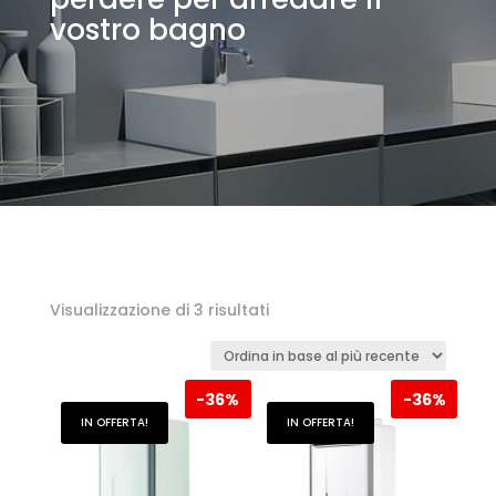
vostro bagno
Ordina
Visualizzazione di 3 risultati
in
base
-
36%
-
36%
al
IN OFFERTA!
IN OFFERTA!
più
recente