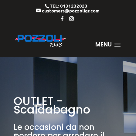
TEL: 0131232023
customers@pozzoligr.com
OUTLET -
Scaldabagno
Le occasioni da non
perdere per arredare il