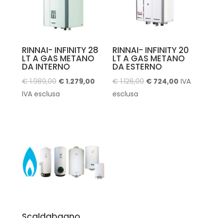
RINNAI- INFINITY 28
RINNAI- INFINITY 20
LT A GAS METANO
LT A GAS METANO
DA INTERNO
DA ESTERNO
Il
Il
Il
Il
€
1.989,00
€
1.279,00
€
1.126,00
€
724,00
IVA
prezzo
prezzo
prezzo
prezzo
IVA esclusa
esclusa
originale
attuale
originale
attuale
era:
è:
era:
è:
€ 1.989,00.
€ 1.279,00.
€ 1.126,00.
€ 724,00.
Scaldabagno