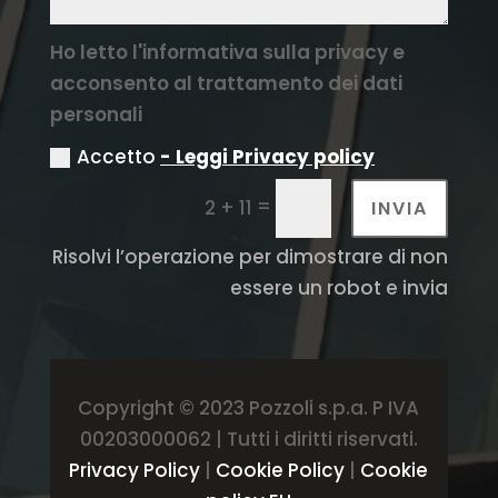
Ho letto l'informativa sulla privacy e
acconsento al trattamento dei dati
personali
Accetto
- Leggi Privacy policy
=
2 + 11
INVIA
Risolvi l’operazione per dimostrare di non
essere un robot e invia
Copyright © 2023 Pozzoli s.p.a. P IVA
00203000062 | Tutti i diritti riservati.
Privacy Policy
|
Cookie Policy
|
Cookie