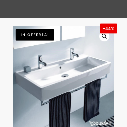
ERA:
È:
€ 869,00.
€ 490,0
-
44%
IN OFFERTA!