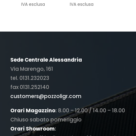
prezzo
prezzo
prezzo
prezzo
IVA esclusa
IVA esclusa
originale
attuale
originale
attuale
era:
è:
era:
è:
€ 383,50.
€ 145,00.
€ 655,00.
€ 240,00.
Sede Centrale Alessandria
Via Marengo, 161
tel. 0131.232023
fax 0131.252140
customers@pozzoligr.com
Orari Magazzino
:
8.00 – 12.00 / 14.00 – 18.00
Chiuso sabato pomeriggio
Orari Showroom
: