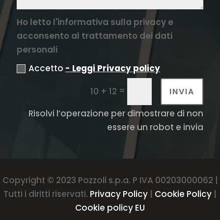
Ho letto l'informativa sulla privacy e
acconsento al trattamento dei dati
personali
Accetto
- Leggi Privacy policy
=
10 + 12
INVIA
Risolvi l’operazione per dimostrare di non
essere un robot e invia
Copyright © 2023 Pozzoli s.p.a. P IVA 00203000062 |
Tutti i diritti riservati.
Privacy Policy
|
Cookie Policy
|
Cookie policy EU