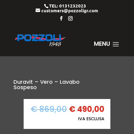
TEL: 0131232023
customers@pozzoligr.com
Duravit – Vero – Lavabo
Sospeso
IL
IL
€
869,00
€
490,00
PREZZO
PREZZO
IVA ESCLUSA
ORIGINALE
ATTUAL