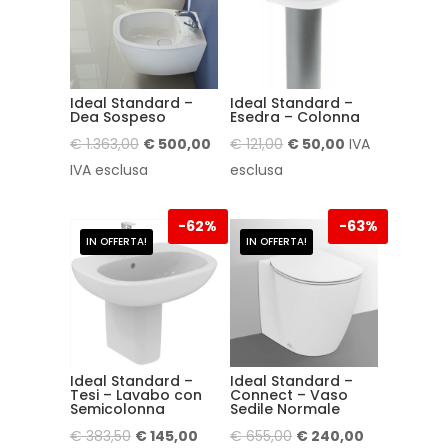
Ideal Standard –
Ideal Standard –
Dea Sospeso
Esedra – Colonna
Il
Il
Il
Il
€
1.363,00
€
500,00
€
121,00
€
50,00
IVA
prezzo
prezzo
prezzo
prezzo
IVA esclusa
esclusa
originale
attuale
originale
attuale
era:
è:
era:
è:
-
62%
-
63%
IN OFFERTA!
IN OFFERTA!
€ 1.363,00.
€ 500,00.
€ 121,00.
€ 50,00.
Ideal Standard –
Ideal Standard –
Tesi – Lavabo con
Connect – Vaso
Semicolonna
Sedile Normale
Il
Il
Il
Il
€
383,50
€
145,00
€
655,00
€
240,00