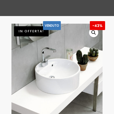
ERA:
È:
€ 323,00.
€ 184,0
-
43%
VENDUTO
IN OFFERTA!