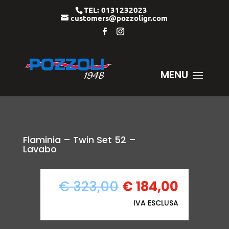
TEL: 0131232023
customers@pozzoligr.com
Flaminia – Twin Set 52 –
Lavabo
IL
IL
€
323,00
€
184,00
PREZZO
PREZZO
IVA ESCLUSA
ORIGINALE
ATTUAL