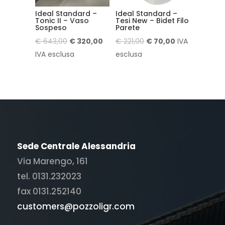
Ideal Standard –
Ideal Standard –
Tonic II – Vaso
Tesi New – Bidet Filo
Sospeso
Parete
Il
Il
Il
Il
€
643,00
€
320,00
€
221,00
€
70,00
IVA
prezzo
prezzo
prezzo
prezzo
IVA esclusa
esclusa
originale
attuale
originale
attuale
era:
è:
era:
è:
€ 643,00.
€ 320,00.
€ 221,00.
€ 70,00.
Sede Centrale Alessandria
Via Marengo, 161
tel. 0131.232023
fax 0131.252140
customers@pozzoligr.com