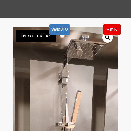
ATTUALE
ERA:
È:
€ 1.034
€ 200,00.
-
81%
VENDUTO
IN OFFERTA!