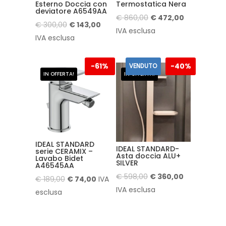
Esterno Doccia con
Termostatica Nera
deviatore A6549AA
Il
Il
€
860,00
€
472,00
Il
Il
€
300,00
€
143,00
prezzo
prezzo
IVA esclusa
prezzo
prezzo
IVA esclusa
originale
attuale
originale
attuale
era:
è:
era:
è:
-
61%
-
40%
VENDUTO
€ 860,00.
€ 472,00.
IN OFFERTA!
IN OFFERTA!
€ 300,00.
€ 143,00.
IDEAL STANDARD
IDEAL STANDARD-
serie CERAMIX –
Asta doccia ALU+
Lavabo Bidet
SILVER
A46545AA
Il
Il
€
598,00
€
360,00
Il
Il
€
189,00
€
74,00
IVA
prezzo
prezzo
IVA esclusa
prezzo
prezzo
esclusa
originale
attuale
originale
attuale
era:
è:
era:
è: