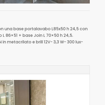
con una base portalavabo L85x50 h 24,5 con
 L 86×51 + base Join L 70×50 h 24,5.
n metacrilato e brill 12V- 3,3 W- 300 lux-