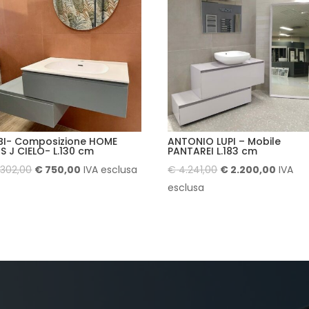
BI- Composizione HOME
ANTONIO LUPI – Mobile
S J CIELO- L.130 cm
PANTAREI L.183 cm
Il
Il
Il
Il
.302,00
€
750,00
IVA esclusa
€
4.241,00
€
2.200,00
IVA
prezzo
prezzo
prezzo
prezzo
esclusa
originale
attuale
originale
attual
era:
è:
era:
è:
€ 1.302,00.
€ 750,00.
€ 4.241,00.
€ 2.20