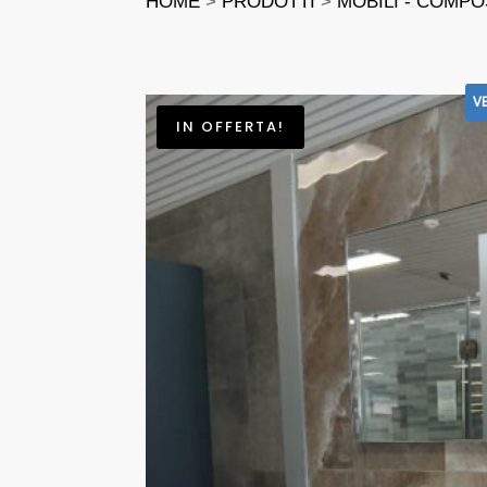
HOME
>
PRODOTTI
>
MOBILI - COMPO
V
IN OFFERTA!