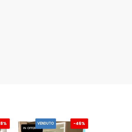
48%
-
46%
VENDUTO
IN OFFERTA!