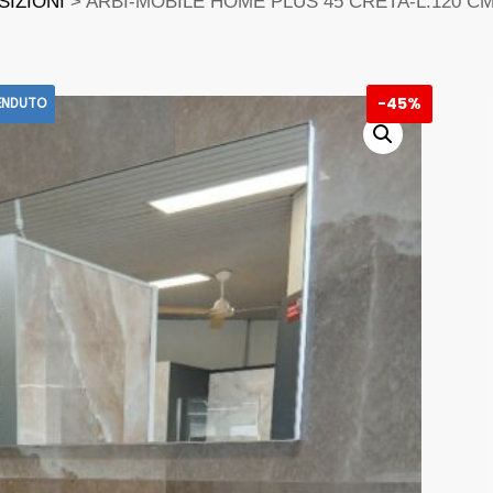
SIZIONI
> ARBI-MOBILE HOME PLUS 45 CRETA-L.120 C
-
45%
ENDUTO