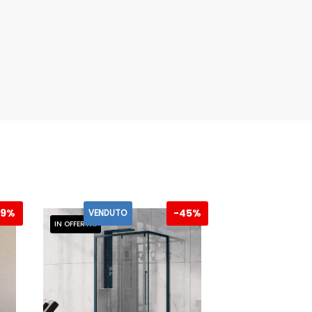
79%
-
45%
VENDUTO
IN OFFERTA!