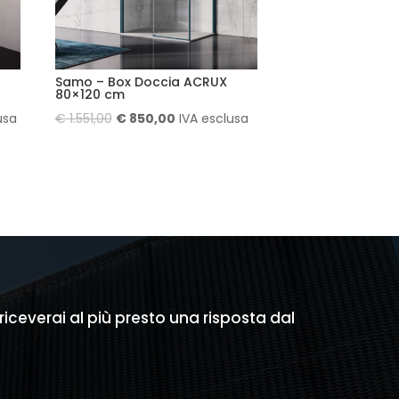
Samo – Box Doccia ACRUX
80×120 cm
Il
Il
usa
€
1.551,00
€
850,00
IVA esclusa
prezzo
prezzo
originale
attuale
era:
è:
.
€ 1.551,00.
€ 850,00.
 riceverai al più presto una risposta dal