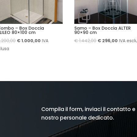
lombo – Box Doccia
Samo – Box Doccia ALTER
LILEO 80×100 cm
90×90 cm
Il
Il
Il
Il
.200,00
€
1.000,00
IVA
€
1.442,00
€
296,00
IVA escl
prezzo
prezzo
prezzo
prezzo
clusa
originale
attuale
originale
attuale
era:
è:
era:
è:
€ 2.200,00.
€ 1.000,00.
€ 1.442,00.
€ 296,00
Compila il form, inviaci il contatto e
nostro personale dedicato.