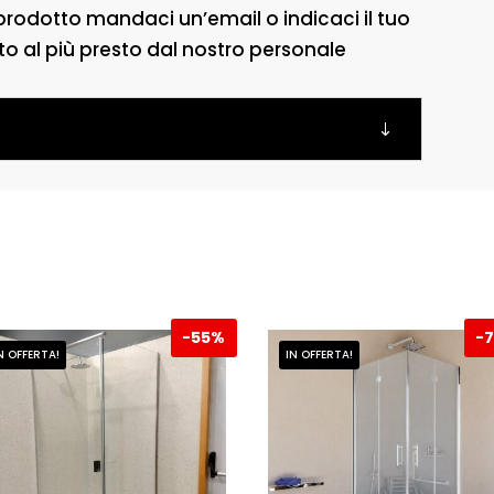
prodotto mandaci un’email o indicaci il tuo
to al più presto dal nostro personale
-
55%
-
N OFFERTA!
IN OFFERTA!