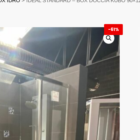
OX IDRO
> IDEAL STANDARD – BOX DOCCIA KUBO 90×1
-
61%