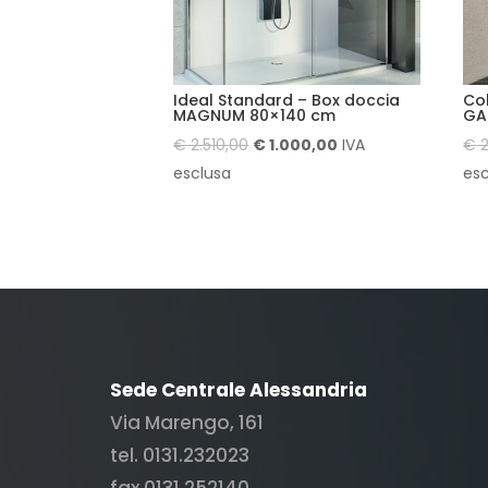
Ideal Standard – Box doccia
Co
MAGNUM 80×140 cm
GA
Il
Il
€
2.510,00
€
1.000,00
IVA
€
2
prezzo
prezzo
esclusa
es
originale
attuale
era:
è:
€ 2.510,00.
€ 1.000,00.
Sede Centrale Alessandria
Via Marengo, 161
tel. 0131.232023
fax 0131.252140