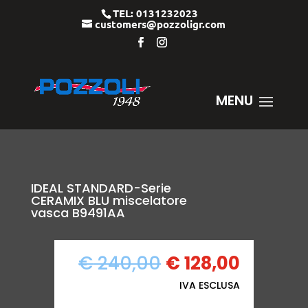
TEL: 0131232023
customers@pozzoligr.com
IDEAL STANDARD-Serie
CERAMIX BLU miscelatore
vasca B9491AA
IL
IL
€
240,00
€
128,00
PREZZO
PREZZO
IVA ESCLUSA
ORIGINALE
ATTUAL