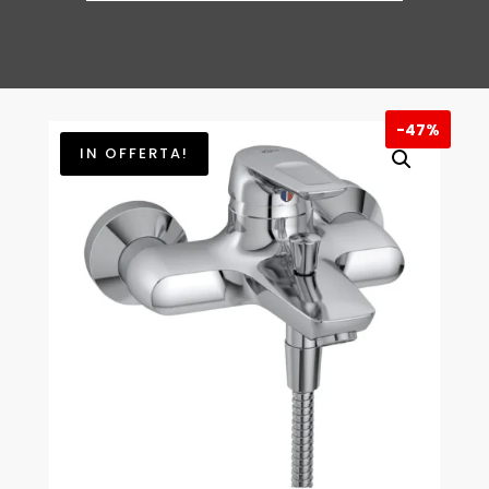
ERA:
È:
€ 240,00.
€ 128,0
-
47%
IN OFFERTA!