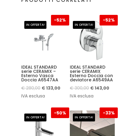
-
52%
-
52%
IN OFFERTA!
IN OFFERTA!
IDEAL STANDARD
IDEAL STANDARD
serie CERAMIX –
serie CERAMIX
Esterno Vasca
Esterno Doccia con
Doccia A6547AA
deviatore A6549AA
Il
Il
Il
Il
€
280,00
€
133,00
€
300,00
€
143,00
prezzo
prezzo
prezzo
prezzo
IVA esclusa
IVA esclusa
originale
attuale
originale
attuale
era:
è:
era:
è:
-
50%
-
33%
IN OFFERTA!
IN OFFERTA!
€ 280,00.
€ 133,00.
€ 300,00.
€ 143,00.