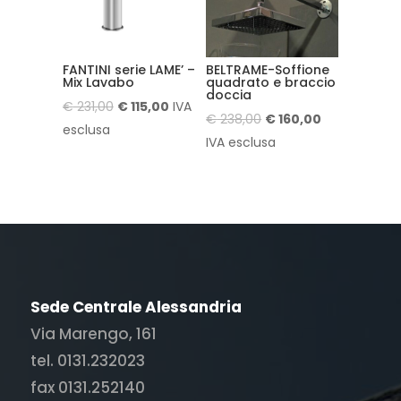
FANTINI serie LAME’ –
BELTRAME-Soffione
Mix Lavabo
quadrato e braccio
doccia
Il
Il
€
231,00
€
115,00
IVA
Il
Il
€
238,00
€
160,00
prezzo
prezzo
esclusa
prezzo
prezzo
IVA esclusa
originale
attuale
originale
attuale
era:
è:
era:
è:
€ 231,00.
€ 115,00.
€ 238,00.
€ 160,00.
Sede Centrale Alessandria
Via Marengo, 161
tel. 0131.232023
fax 0131.252140