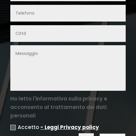
Ho letto l'informativa sulla privacy e
acconsento al trattamento dei dati
personali
Accetto
- Leggi Privacy policy