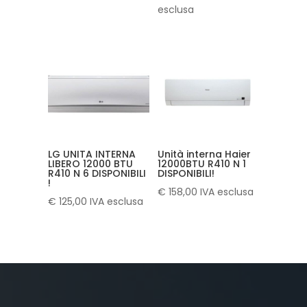
originale
prezzo
esclusa
era:
attuale
€ 3.600,00.
è:
€ 2.489,00.
LG UNITA INTERNA
Unità interna Haier
LIBERO 12000 BTU
12000BTU R410 N 1
R410 N 6 DISPONIBILI
DISPONIBILI!
!
€
158,00
IVA esclusa
€
125,00
IVA esclusa