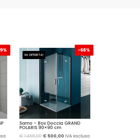
59%
-
66%
IN OFFERTA!
SP
Samo – Box Doccia GRAND
POLARIS 90×90 cm
Il
Il
usa
€
1.458,00
€
500,00
IVA esclusa