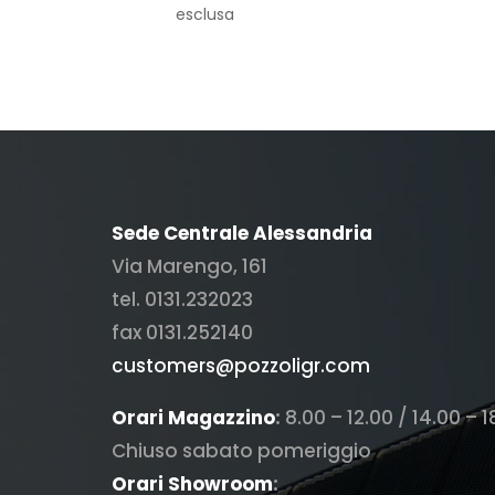
prezzo
prezzo
esclusa
originale
attuale
era:
è:
€ 2.200,00.
€ 1.000,00.
Sede Centrale Alessandria
Via Marengo, 161
tel. 0131.232023
fax 0131.252140
customers@pozzoligr.com
Orari Magazzino
:
8.00 – 12.00 / 14.00 – 1
Chiuso sabato pomeriggio
Orari Showroom
: