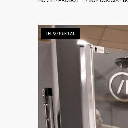
HOME
>
PRODOTTI
>
BOX DOCCIA - B
IN OFFERTA!