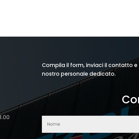
prezzo
prezzo
prezzo
prezzo
originale
attuale
originale
attuale
era:
è:
era:
è:
€ 1.618,50.
€ 630,00.
€ 1.200,00.
€ 489,00
Compila il form, inviaci il contatto e
nostro personale dedicato.
Con
8.00