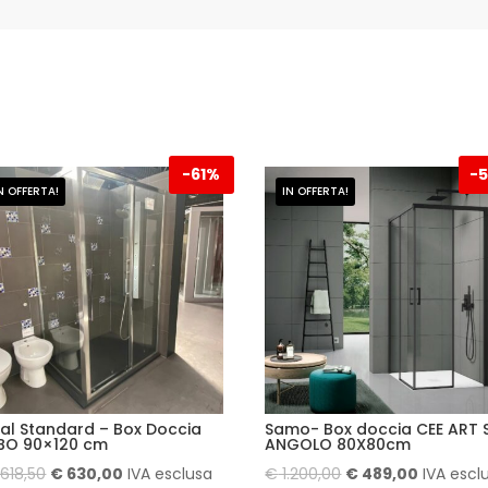
-
61%
-
N OFFERTA!
IN OFFERTA!
eal Standard – Box Doccia
Samo- Box doccia CEE ART 
BO 90×120 cm
ANGOLO 80X80cm
Il
Il
Il
Il
.618,50
€
630,00
IVA esclusa
€
1.200,00
€
489,00
IVA escl