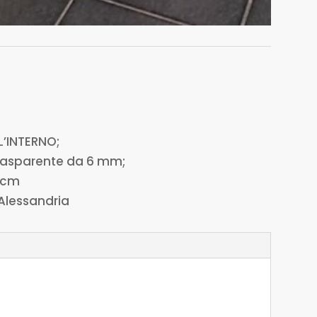
L’INTERNO;
 trasparente da 6 mm;
4 cm
 Alessandria