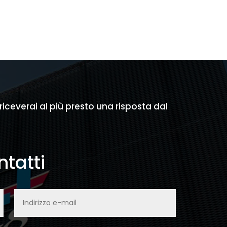
prezzo
prezzo
originale
attuale
era:
è:
.
€ 1.458,00.
€ 500,00.
 riceverai al più presto una risposta dal
tatti