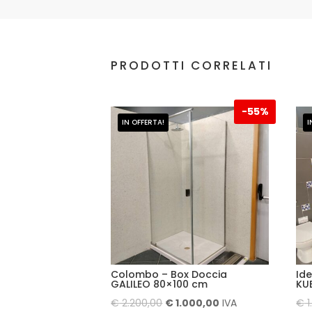
PRODOTTI CORRELATI
-
55%
IN OFFERTA!
I
Colombo – Box Doccia
Id
GALILEO 80×100 cm
KU
Il
Il
€
2.200,00
€
1.000,00
IVA
€
1