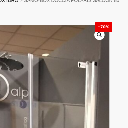
OX IDRO
> SAMO-BOX DOCCIA POLARIS SALOON 80
-
70%