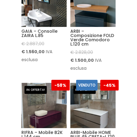
GAIA – Consolle
ARBI –
ZAIRA L.85
Composizione FOLD
Verde Comodoro
Il
€
2.887,00
L.120 cm
prezzo
Il
€
1.560,00
IVA
Il
€
2.828,00
originale
prezzo
esclusa
prezzo
Il
€
1.500,00
IVA
era:
attuale
originale
prezzo
esclusa
€ 2.887,00.
è:
era:
attuale
€ 1.560,00.
€ 2.828,00.
è:
-
58%
-
45%
VENDUTO
IN OFFERTA!
IN OFFERTA!
€ 1.500,00.
RIFRA – Mobile B2K
ARBI-Mobile HOME
L.144 cm
PLUS 45 CRETA-L.120