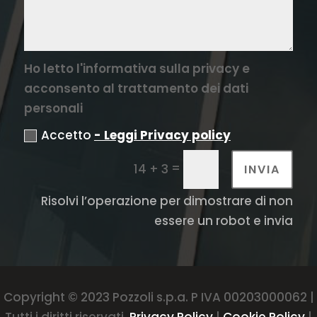
Ho letto l'informativa sulla privacy e
acconsento al trattamento dei dati
personali
Accetto
- Leggi Privacy policy
=
14 + 3
INVIA
Risolvi l’operazione per dimostrare di non
essere un robot e invia
Copyright © 2023 Pozzoli s.p.a. P IVA 00203000062 |
Tutti i diritti riservati.
Privacy Policy
|
Cookie Policy
|