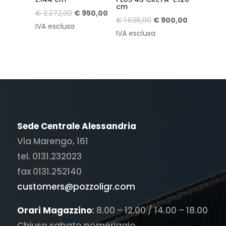
cm
Il
Il
€
2.272,00
€
950,00
Il
Il
€
1.636,00
€
900,00
prezzo
prezzo
IVA esclusa
prezzo
prezzo
IVA esclusa
originale
attuale
originale
attuale
era:
è:
era:
è:
€ 2.272,00.
€ 950,00.
€ 1.636,00.
€ 900,00.
Sede Centrale Alessandria
Via Marengo, 161
tel. 0131.232023
fax 0131.252140
customers@pozzoligr.com
Orari Magazzino
:
8.00 – 12.00 / 14.00 – 18.00
Chiuso sabato pomeriggio