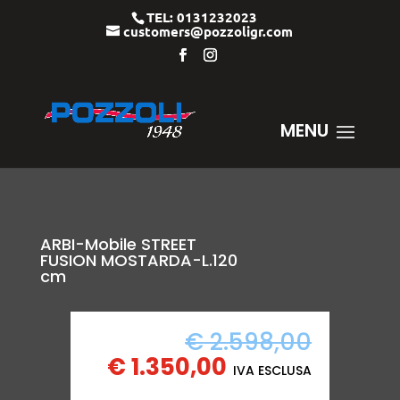
TEL: 0131232023
customers@pozzoligr.com
ARBI-Mobile STREET
FUSION MOSTARDA-L.120
cm
IL
€
2.598,00
IL
PREZZO
€
1.350,00
IVA ESCLUSA
PREZZO
ORIGIN