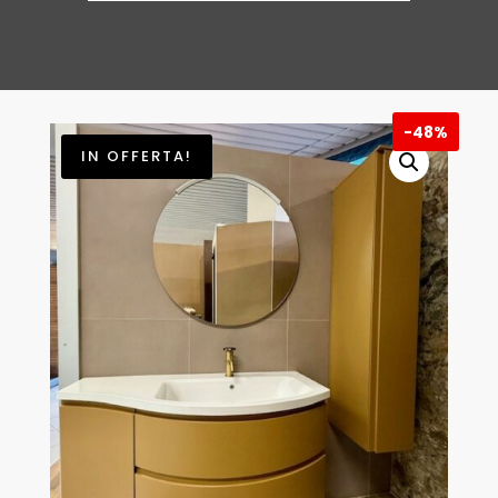
ATTUALE
ERA:
È:
€ 2.598
€ 1.350,00.
-
48%
IN OFFERTA!