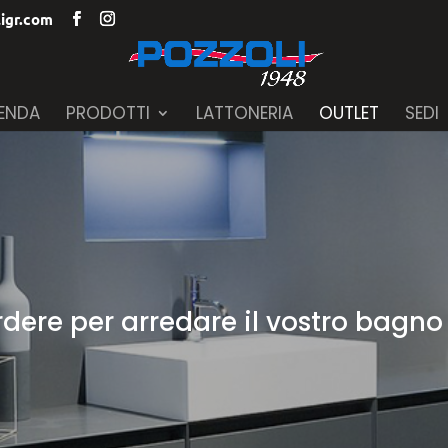
igr.com
IENDA
PRODOTTI
LATTONERIA
OUTLET
SEDI
dere per arredare il vostro bagno