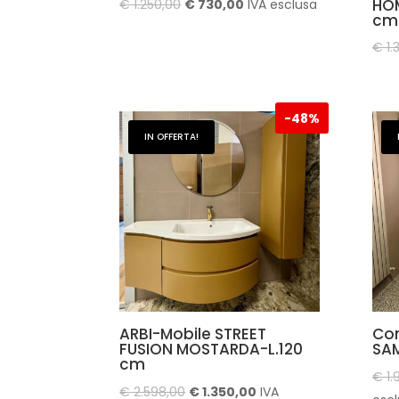
HOM
Il
Il
€
1.250,00
€
730,00
IVA esclusa
cm
prezzo
prezzo
€
1.
originale
attuale
era:
è:
€ 1.250,00.
€ 730,00.
-
48%
IN OFFERTA!
ARBI-Mobile STREET
Co
FUSION MOSTARDA-L.120
SA
cm
€
1.
Il
Il
€
2.598,00
€
1.350,00
IVA