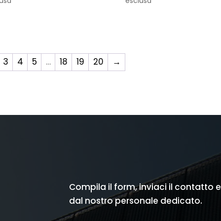
lusa
esclusa
originale
attuale
originale
attual
era:
è:
era:
è:
€ 1.939,00.
€ 1.050,00.
€ 1.989,00.
€ 1.100
3
4
5
…
18
19
20
→
Compila il form, inviaci il contatto 
dal nostro personale dedicato.