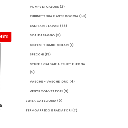
POMPE DI CALORE
(2)
o
e
RUBINETTERIA E ASTE DOCCIA
(50)
SANITARI E LAVABI
(63)
9,00.
SCALDABAGNO
(3)
48%
SISTEMI TERMICI SOLARI
(1)
SPECCHI
(13)
STUFE E CALDAIE A PELLET E LEGNA
(5)
VASCHE - VASCHE IDRO
(4)
VENTILCONVETTORI
(9)
SENZA CATEGORIA
(0)
A
W
TERMOARREDO E RADIATORI
(7)