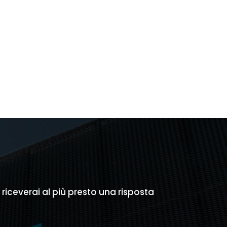
e
,00.
e riceverai al più presto una risposta