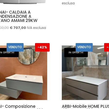
prezzo
prez
esclusa
originale
attua
NAI- CALDAIA A
era:
è:
NDENSAZIONE A
TANO AMAMI 29KW
€ 7.500,00.
€ 3.8
Il
Il
100,00
€
707,00
IVA esclusa
prezzo
prezzo
originale
attuale
era:
è:
-
42%
-
VENDUTO
VENDUTO
€ 1.100,00.
€ 707,00.
IN OFFERTA!
IN OFFERTA!
I- Composizione
ARBI-Mobile HOME PLU