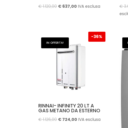
Il
Il
€
1.120,00
€
637,00
IVA esclusa
€
3.
prezzo
prezzo
esc
originale
attuale
era:
è:
€ 1.120,00.
€ 637,00.
-
36%
IN OFFERTA!
RINNAI- INFINITY 20 LT A
GAS METANO DA ESTERNO
Il
Il
€
1.126,00
€
724,00
IVA esclusa
prezzo
prezzo