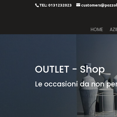
TEL: 0131232023
customers@pozzol
HOME
AZ
OUTLET - Shop
Le occasioni da non per