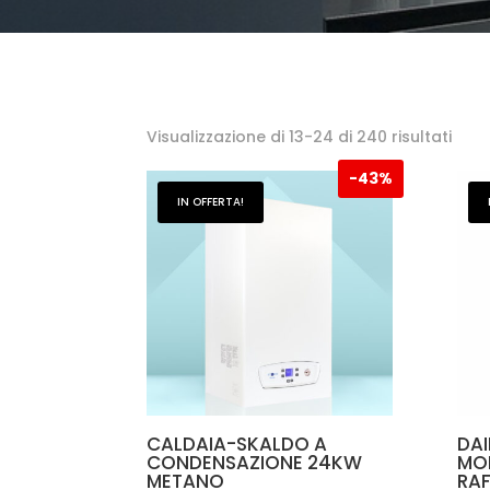
Ordi
Visualizzazione di 13-24 di 240 risultati
in
-
43%
bas
IN OFFERTA!
al
più
rece
CALDAIA-SKALDO A
DAI
CONDENSAZIONE 24KW
MO
METANO
RA