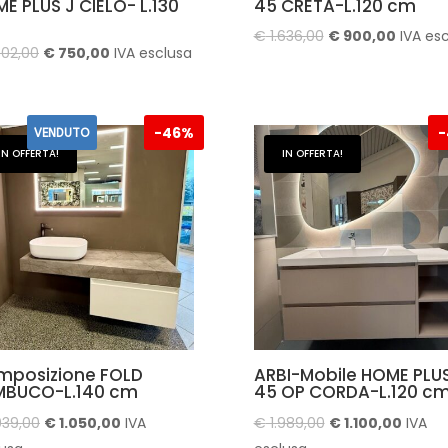
E PLUS J CIELO- L.130
45 CRETA-L.120 cm
Il
Il
€
1.636,00
€
900,00
IVA es
Il
Il
302,00
€
750,00
IVA esclusa
prezzo
prezzo
prezzo
prezzo
originale
attuale
originale
attuale
era:
è:
era:
è:
-
46%
-
VENDUTO
€ 1.636,00.
€ 900,0
€ 1.302,00.
€ 750,00.
IN OFFERTA!
IN OFFERTA!
mposizione FOLD
ARBI-Mobile HOME PLU
MBUCO-L.140 cm
45 OP CORDA-L.120 c
Il
Il
Il
Il
939,00
€
1.050,00
IVA
€
1.989,00
€
1.100,00
IVA
prezzo
prezzo
prezzo
prezzo