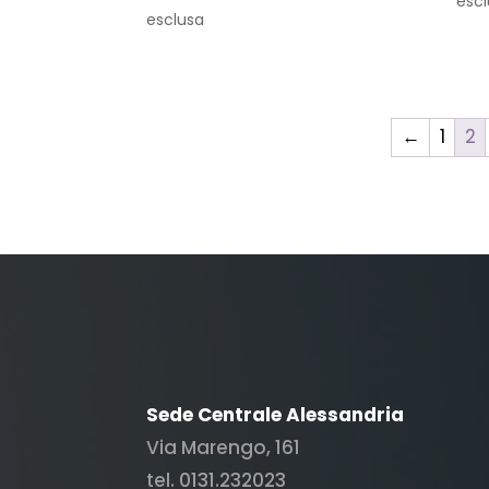
esc
prezzo
prezzo
esclusa
originale
attuale
era:
è:
€ 2.598,00.
€ 1.350,00.
←
1
2
Sede Centrale Alessandria
Via Marengo, 161
tel. 0131.232023