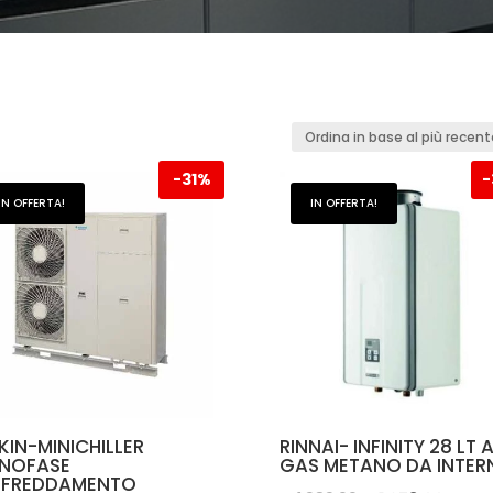
na
-
31%
-
e
IN OFFERTA!
IN OFFERTA!
nte
KIN-MINICHILLER
RINNAI- INFINITY 28 LT 
NOFASE
GAS METANO DA INTER
FFREDDAMENTO