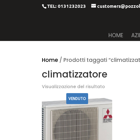
TEL: 0131232023
customers@pozzol
HOME
AZ
Home
/ Prodotti taggati “climatizza
climatizzatore
Visualizzazione del risultato
VENDUTO