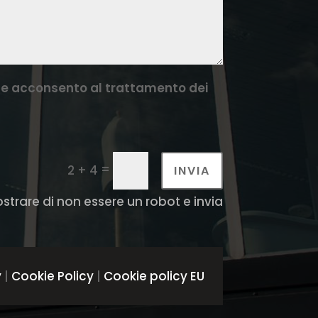
cy e acconsento al trattamento dei
=
2 + 4
INVIA
ostrare di non essere un robot e invia
y
|
Cookie Policy
|
Cookie policy EU