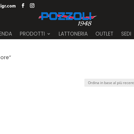
igr.com
IENDA
PRODOTTI
LATTONERIA
OUTLET
SEDI
tore”