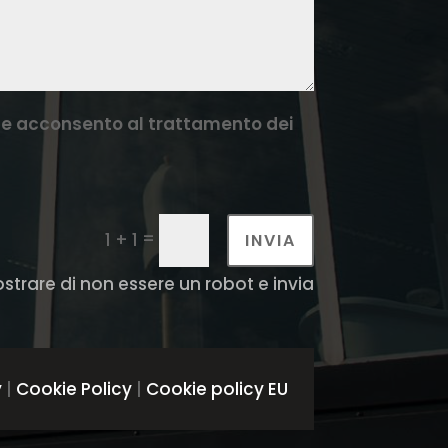
cy e acconsento al trattamento dei
=
1 + 1
INVIA
ostrare di non essere un robot e invia
y
|
Cookie Policy
|
Cookie policy EU