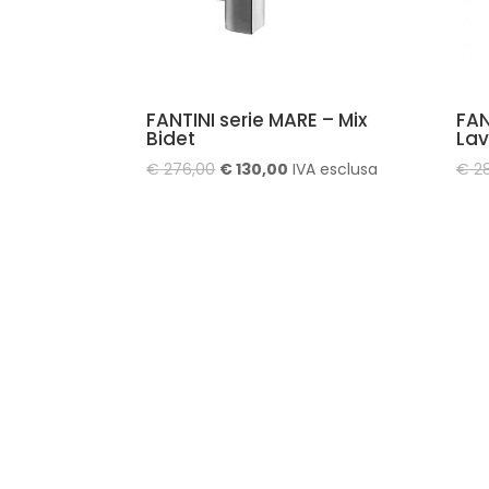
FANTINI serie MARE – Mix
FAN
Bidet
La
Il
Il
€
276,00
€
130,00
IVA esclusa
€
28
prezzo
prezzo
originale
attuale
era:
è:
€ 276,00.
€ 130,00.