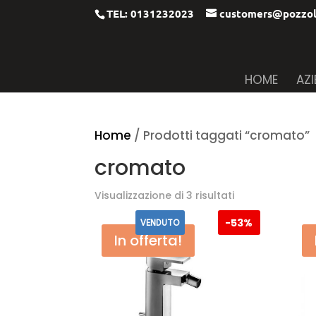
TEL: 0131232023
customers@pozzol
HOME
AZ
Home
/ Prodotti taggati “cromato”
cromato
Ordina
Visualizzazione di 3 risultati
in
-
53%
VENDUTO
base
In offerta!
al
più
recente