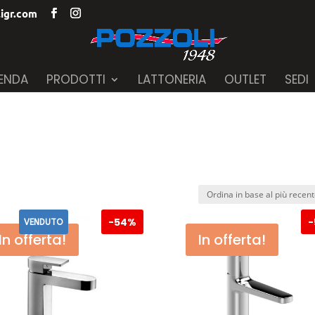
igr.com
IENDA
PRODOTTI
LATTONERIA
OUTLET
SEDI
-
54%
-
VENDUTO
In offerta!
In offerta!