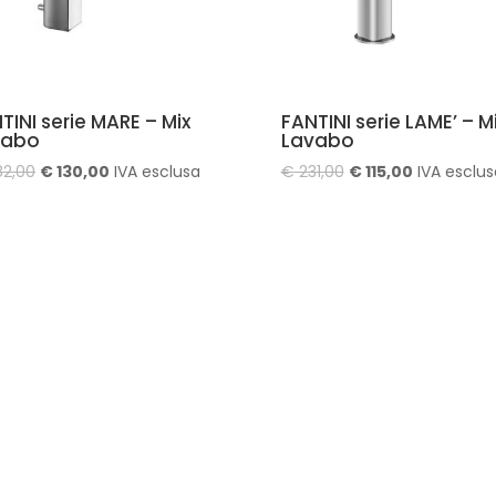
TINI serie MARE – Mix
FANTINI serie LAME’ – M
vabo
Lavabo
Il
Il
Il
Il
2,00
€
130,00
IVA esclusa
€
231,00
€
115,00
IVA esclus
prezzo
prezzo
prezzo
prezzo
originale
attuale
originale
attuale
era:
è:
era:
è:
€ 282,00.
€ 130,00.
€ 231,00.
€ 115,00.