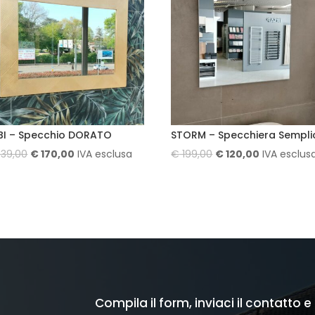
BI – Specchio DORATO
STORM – Specchiera Sempli
Il
Il
Il
Il
39,00
€
170,00
IVA esclusa
€
199,00
€
120,00
IVA esclus
prezzo
prezzo
prezzo
prezzo
originale
attuale
originale
attuale
era:
è:
era:
è:
€ 339,00.
€ 170,00.
€ 199,00.
€ 120,00.
Compila il form, inviaci il contatto e