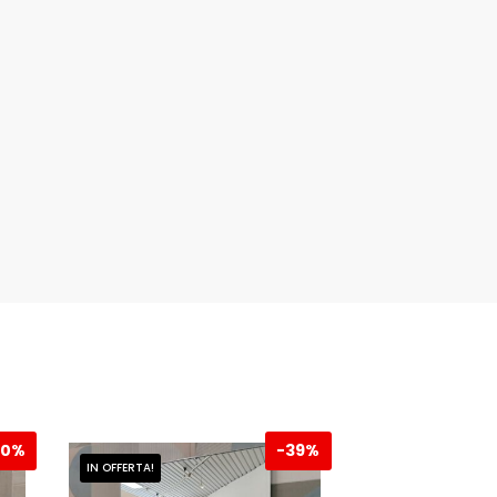
40%
-
39%
IN OFFERTA!