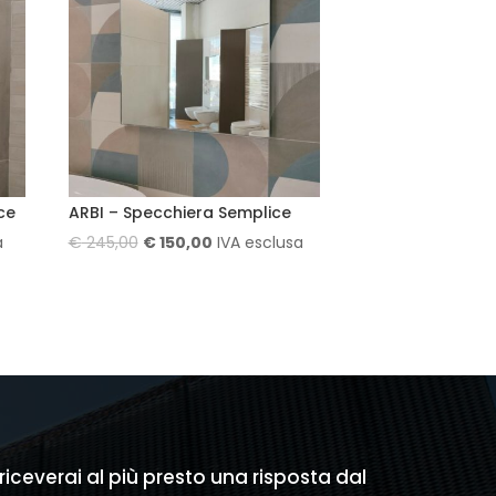
ce
ARBI – Specchiera Semplice
Il
Il
a
€
245,00
€
150,00
IVA esclusa
prezzo
prezzo
originale
attuale
era:
è:
€ 245,00.
€ 150,00.
 riceverai al più presto una risposta dal