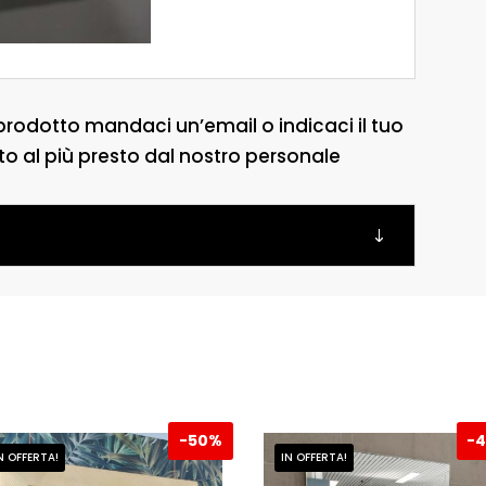
prodotto mandaci un’email o indicaci il tuo
to al più presto dal nostro personale
-
50%
-
N OFFERTA!
IN OFFERTA!