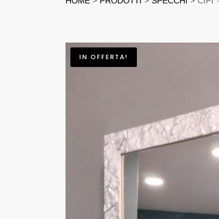
HOME
>
PRODOTTI
>
SPECCHI
> CIPI
IN OFFERTA!