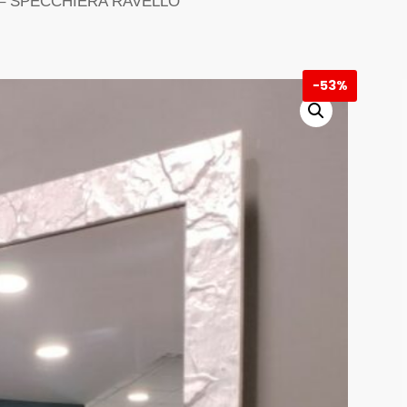
’ – SPECCHIERA RAVELLO
-
53%