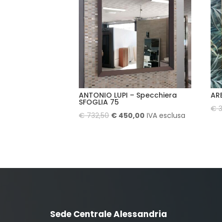
ANTONIO LUPI – Specchiera
AR
SFOGLIA 75
€
3
Il
Il
€
732,50
€
450,00
IVA esclusa
prezzo
prezzo
originale
attuale
era:
è:
€ 732,50.
€ 450,00.
Sede Centrale Alessandria