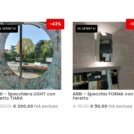
-
43%
-
N OFFERTA!
IN OFFERTA!
BI – Specchiera LIGHT con
ARBI – Specchio FORMA con
retto TIARA
faretto
Il
Il
Il
Il
50,00
€
200,00
IVA esclusa
€
110,00
€
90,00
IVA esclusa
prezzo
prezzo
prezzo
prezzo
originale
attuale
originale
attuale
era:
è:
era:
è: