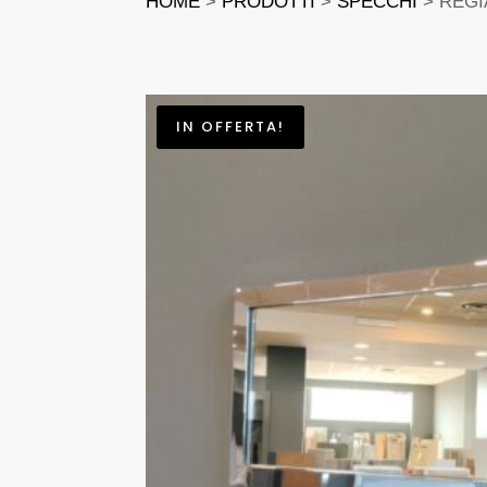
HOME
>
PRODOTTI
>
SPECCHI
> REGI
IN OFFERTA!