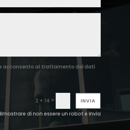
y e acconsento al trattamento dei dati
=
2 + 14
INVIA
 dimostrare di non essere un robot e invia