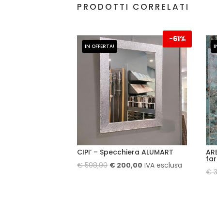
PRODOTTI CORRELATI
-
61%
IN OFFERTA!
I
CIPI’ – Specchiera ALUMART
AR
fa
Il
Il
€
508,00
€
200,00
IVA esclusa
€
3
prezzo
prezzo
originale
attuale
era:
è:
€ 508,00.
€ 200,00.