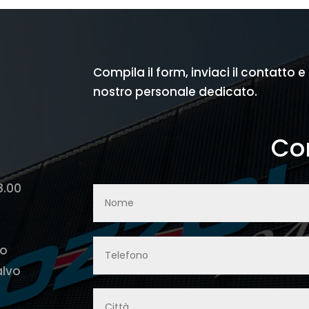
€ 350,00.
€ 200,00.
€ 110,00.
€ 90,00.
Compila il form, inviaci il contatto e
nostro personale dedicato.
Con
8.00
lo
alvo